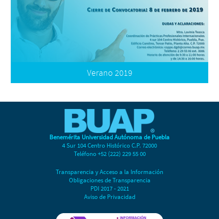
Convocatoria
Términos de Participación
Formatos
Registro
Verano 2019
Benemérita Universidad Autónoma de Puebla
4 Sur 104 Centro Histórico C.P. 72000
Convocatoria
Teléfono +52 (222) 229 55 00
Términos de Participación
Transparencia y Acceso a la Información
Formatos
Obligaciones de Transparencia
PDI 2017 - 2021
Registro
Aviso de Privacidad