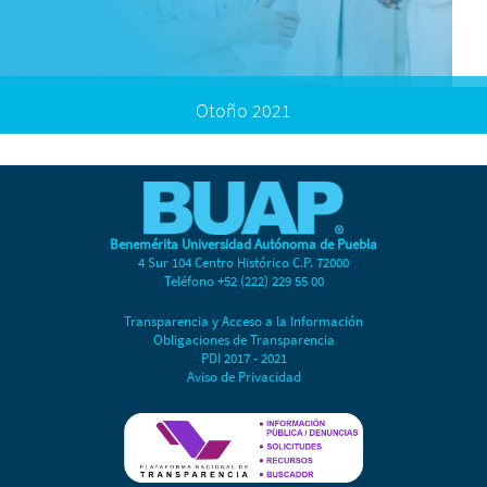
Otoño 2021
Convocatoria
Oferta Internacional
Formatos
Registro
Benemérita Universidad Autónoma de Puebla
4 Sur 104 Centro Histórico C.P. 72000
Teléfono +52 (222) 229 55 00
Transparencia y Acceso a la Información
Obligaciones de Transparencia
PDI 2017 - 2021
Aviso de Privacidad