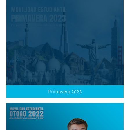
Oferta Internacional
Convocatoria Nacional
Oferta Nacional
Términos de Participación
Plataforma de Movilidad | Registro de Postulación
Preguntas Frecuentes
Resultados
Convocatoria Apoyo Complementario
Primavera 2023
Convocatoria Internacional
Oferta Internacional
Convocatoria Nacional
Oferta Nacional