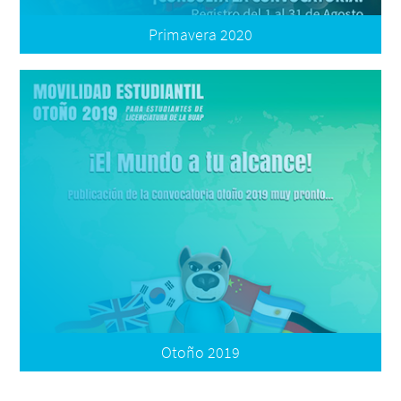
Primavera 2020
Convocatoria Clásica
Términos de Participación
Oferta Nacional
Oferta Internacional
Formatos
Documentos de tu Expediente
Registro
Resultados - Aceptados
Resultados - Reubicados
Listado de Plazas Reubicación
Otoño 2019
Convocatoria Clásica