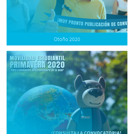
Documentos de tu Expediente
Otoño 2020
Convocatoria
Términos de Participación
Resultados
Listado de Plazas Reubicación
Plataforma de Movilidad
Oferta Nacional
Oferta Internacional
Preguntas Frecuentes
Formatos
Documentos de tu Expediente