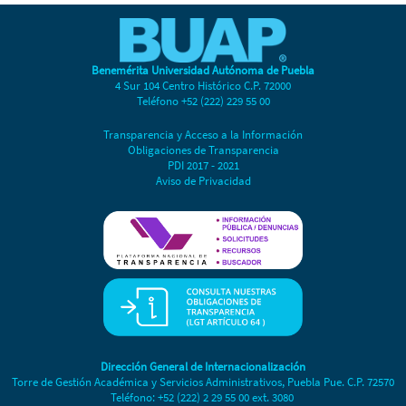
Convocatoria de Excelencia
Términos de Participación
Oferta Nacional
Benemérita Universidad Autónoma de Puebla
Oferta Internacional
4 Sur 104 Centro Histórico C.P. 72000
Teléfono +52 (222) 229 55 00
Formatos
Aceptados
Transparencia y Acceso a la Información
Obligaciones de Transparencia
Reubicados
PDI 2017 - 2021
Aviso de Privacidad
Oferta Reubicación - Nacional e Internacional
Plataforma de Movilidad
Dirección General de Internacionalización
Torre de Gestión Académica y Servicios Administrativos, Puebla Pue. C.P. 72570
Teléfono: +52 (222) 2 29 55 00 ext. 3080