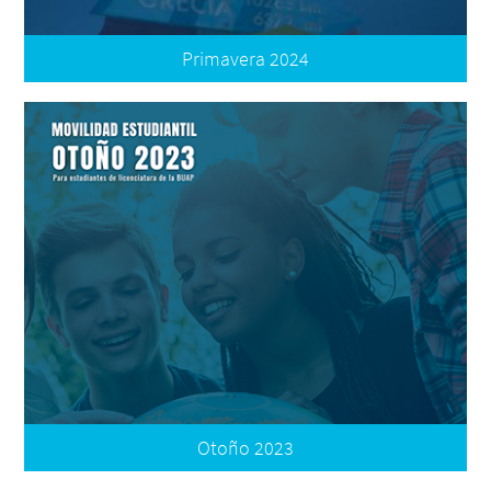
Convocatoria: Apoyo Complementario
Primavera 2024
Convocatoria Internacional
Oferta Internacional
Convocatoria Nacional
Oferta Nacional
Términos de Participación
Plataforma de Movilidad | Registro de Postulación
Preguntas Frecuentes
Tutorial: Documentos
Tutorial: Registro
Resultados
Convocatoria Apoyo Complementario
Otoño 2023
Convocatoria Internacional