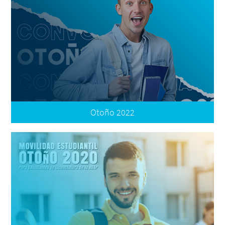
Términos de Participación
Plataforma de Movilidad | Registro de Postulación
Preguntas Frecuentes
Resultados
Convocatoria Apoyo Complementario
Otoño 2022
Convocatoria
Términos de Participación
Resultados
Plataforma de Movilidad | Registro
Oferta Nacional
Oferta Internacional
Preguntas Frecuentes