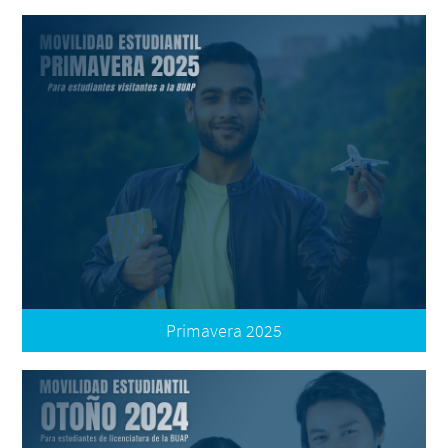
Convocatoria
Términos de Participación
Registro de Postulación
Oferta - Universidad de La Costa - Colombia
Oferta - Universidad de Investigación y Desarrollo -
Colombia
Oferta - UAEM - México
Oferta - UNACH - México
Primavera 2025
Convocatoria Internacional
Oferta Internacional
Convocatoria Nacional
Oferta Nacional