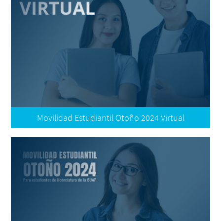
Términos de Participación
Resultados: Aceptados
Resultados: Reubicados
Plataforma de Movilidad | Registro de Postulación
Preguntas Frecuentes
Tutorial: Documentos
Tutorial: Registro
Movilidad Estudiantil Otoño 2024 Virtual
Convocatoria
Términos de Participación
Oferta - Universidad Autónoma de Ciudad Juárez - México
Oferta - Universidad Autónoma del Estado de Morelos -
México
Oferta - Universidad de la Costa - Colombia
Oferta - Universidad Santo Tomás